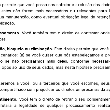
to permite que você possa nos solicitar a exclusão dos dad
o estes não forem mais necessários ou relevantes para 
sua manutenção, como eventual obrigação legal de retenç
plicação.
essamento.
Você também tem o direito de contestar onde
des.
ão, bloqueio ou eliminação.
Este direito permite que voc
 cenários: (a) se você quiser que nós estabeleçamos a pr
 se não precisarmos mais deles, conforme necessário
se opôs ao uso de seus dados, mas nesta hipótese precisam
eremos a você, ou a terceiros que você escolheu, seus
compartilhado sem prejudicar os direitos empresariais da ap
ntimento.
Você tem o direito de retirar o seu consentimen
afetará a legalidade de qualquer processamento realiz